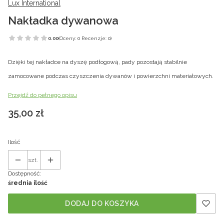
Lux International
Nakładka dywanowa
0.00
(Oceny: 0 Recenzje: 0)
Dzięki tej nakładce na dyszę podłogową, pady pozostają stabilnie
zamocowane podczas czyszczenia dywanów i powierzchni materiałowych.
Przejdź do pełnego opisu
Cena
35,00 zł
Ilość
szt.
Dostępność:
średnia ilość
DODAJ DO KOSZYKA