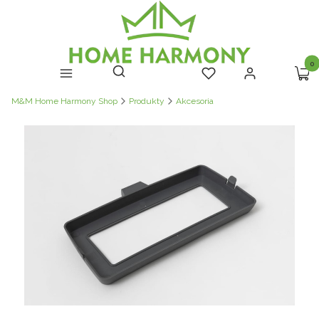
Prod
Otwórz wyszukiwarkę
Szukaj
Menu
Ulubione
Zaloguj się
Kosz
M&M Home Harmony Shop
Produkty
Akcesoria