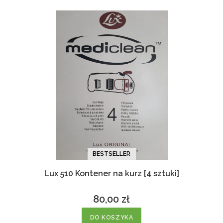
BESTSELLER
Lux 510 Kontener na kurz [4 sztuki]
80,00 zł
Cena
DO KOSZYKA