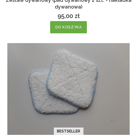
Zestaw dywanowy (pad dywanowy 2 szt. + nakładka
dywanowa)
95,00 zł
Cena
DO KOSZYKA
BESTSELLER