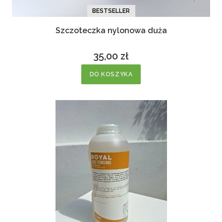
BESTSELLER
Szczoteczka nylonowa duża
35,00 zł
Cena
DO KOSZYKA