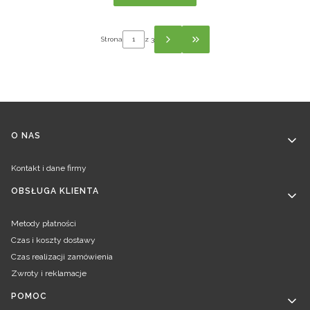
Strona
z 3
PRZEJDŹ DO OSTATNIEJ
Linki w stopce
O NAS
Kontakt i dane firmy
OBSŁUGA KLIENTA
Metody płatności
Czas i koszty dostawy
Czas realizacji zamówienia
Zwroty i reklamacje
POMOC