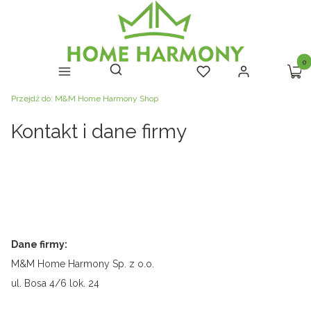
Prod
Otwórz wyszukiwarkę
Szukaj
Menu
Ulubione
Zaloguj się
Kosz
Przejdź do:
M&M Home Harmony Shop
Kontakt i dane firmy
Dane firmy:
M&M Home Harmony Sp. z o.o.
ul. Bosa 4/6 lok. 24